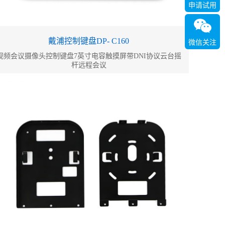
申请试用
戴浦控制键盘DP- C160
微信关注
视频会议摄像头控制键盘7英寸电容触摸屏带DNI协议云台摇
杆远程会议